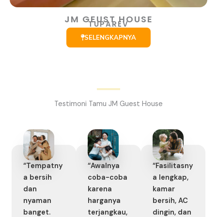
JM GEUST HOUSE
TUPAREV
SELENGKAPNYA
Testimoni Tamu JM Guest House
“Tempatny
“Awalnya
“Fasilitasny
a bersih
coba-coba
a lengkap,
dan
karena
kamar
nyaman
harganya
bersih, AC
banget.
terjangkau,
dingin, dan