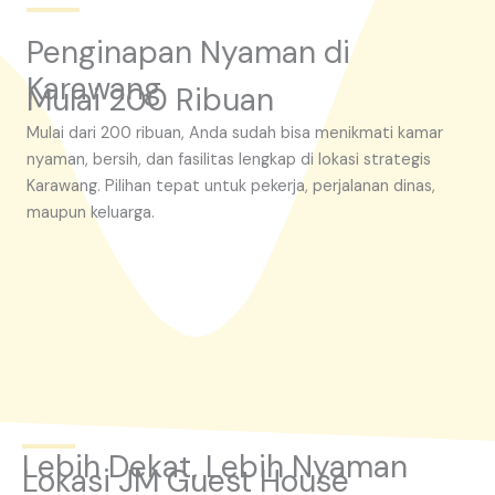
Penginapan Nyaman di
Karawang
Mulai 200 Ribuan
Mulai dari 200 ribuan, Anda sudah bisa menikmati kamar
nyaman, bersih, dan fasilitas lengkap di lokasi strategis
Karawang. Pilihan tepat untuk pekerja, perjalanan dinas,
maupun keluarga.
Lebih Dekat, Lebih Nyaman
Lokasi JM Guest House