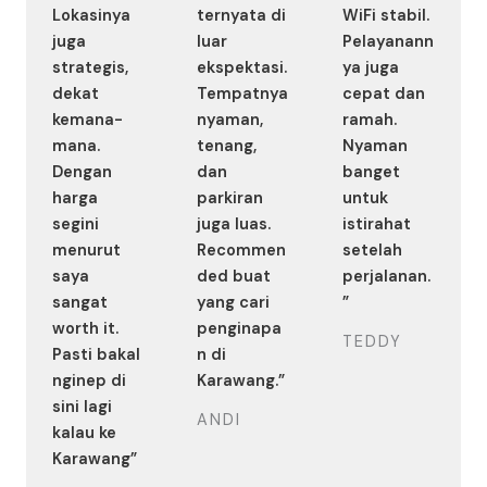
Lokasinya
ternyata di
WiFi stabil.
juga
luar
Pelayanann
strategis,
ekspektasi.
ya juga
dekat
Tempatnya
cepat dan
kemana-
nyaman,
ramah.
mana.
tenang,
Nyaman
Dengan
dan
banget
harga
parkiran
untuk
segini
juga luas.
istirahat
menurut
Recommen
setelah
saya
ded buat
perjalanan.
sangat
yang cari
”
worth it.
penginapa
TEDDY
Pasti bakal
n di
nginep di
Karawang.”
sini lagi
ANDI
kalau ke
Karawang”