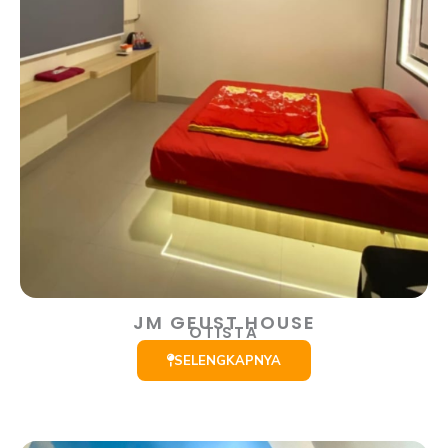
JM GEUST HOUSE
OTISTA
SELENGKAPNYA